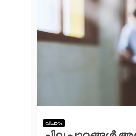
വിചാരം
ചില പാഠങ്ങള്‍ അ