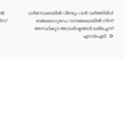
ല്‍
ധര്‍മസ്ഥലയില്‍ വീണ്ടും വൻ വഴിത്തിരിവ്:
ീസ്
ബങ്കലെഗുഡെ വനമേഖലയില്‍ നിന്ന്
അസ്ഥികൂട അവശിഷ്ടങ്ങൾ ലഭിച്ചെന്ന്
എസ്‌ഐടി