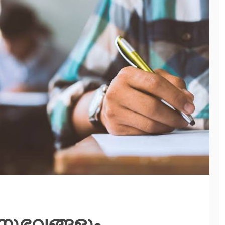
നുഭവങ്ങളും