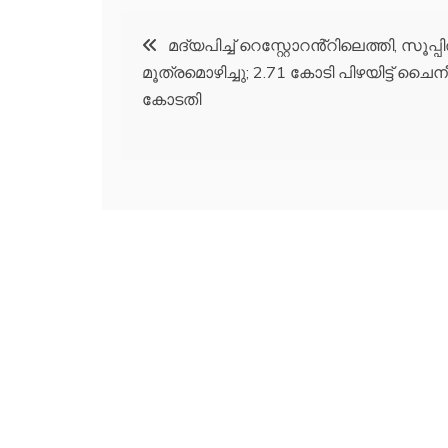
Post
മദ്യപിച്ച്‌ റെസ്റ്റോറൻ്റിലെത്തി, സൂപ്പി
മൂത്രമൊഴിച്ചു; 2.71 കോടി പിഴയിട്ട് ചൈന
navigation
കോടതി