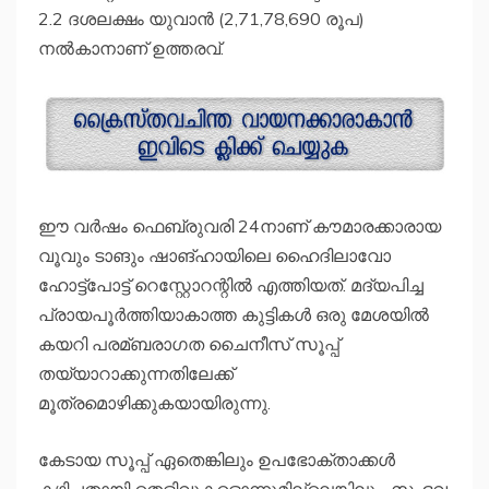
2.2 ദശലക്ഷം യുവാൻ (2,71,78,690 രൂപ)
നല്‍കാനാണ് ഉത്തരവ്.
ഈ വർഷം ഫെബ്രുവരി 24നാണ് കൗമാരക്കാരായ
വൂവും ടാങും ഷാങ്ഹായിലെ ഹൈദിലാവോ
ഹോട്ട്‌പോട്ട് റെസ്റ്റോറന്റില്‍ എത്തിയത്. മദ്യപിച്ച
പ്രായപൂർത്തിയാകാത്ത കുട്ടികള്‍ ഒരു മേശയില്‍
കയറി പരമ്ബരാഗത ചൈനീസ് സൂപ്പ്
തയ്യാറാക്കുന്നതിലേക്ക്
മൂത്രമൊഴിക്കുകയായിരുന്നു.
കേടായ സൂപ്പ് ഏതെങ്കിലും ഉപഭോക്താക്കള്‍
കഴിച്ചതായി തെളിവുകളൊന്നുമില്ലെങ്കിലും, സംഭവ