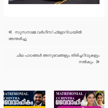
Post
സൂസനാമ്മ വർഗീസ് ഫ്ളോറിഡയിൽ
അന്തരിച്ചു
navigation
ചില പാഠങ്ങള്‍ അനുഭവങ്ങളും തിരിച്ചറിവുകളും
നല്‍കും