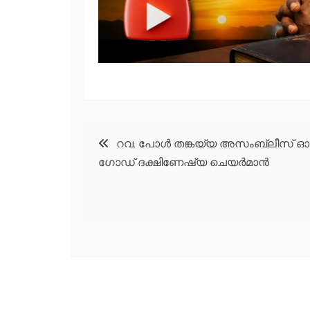
Post
റവ. പോൾ തങ്കയ്യ അസംബ്ലീസ് ഓ
ഗോഡ് ദക്ഷിണേഷ്യ ചെയർമാൻ
navigation