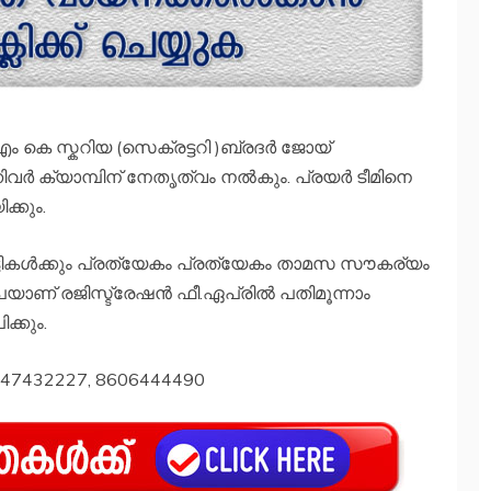
എം കെ സ്കറിയ (സെക്രട്ടറി )ബ്രദർ ജോയ്
നിവർ ക്യാമ്പിന് നേതൃത്വം നൽകും. പ്രയർ ടീമിനെ
്കും.
്ടികൾക്കും പ്രത്യേകം പ്രത്യേകം താമസ സൗകര്യം
ൂപയാണ് രജിസ്ട്രേഷൻ ഫീ.ഏപ്രിൽ പതിമൂന്നാം
്കും.
447432227, 8606444490