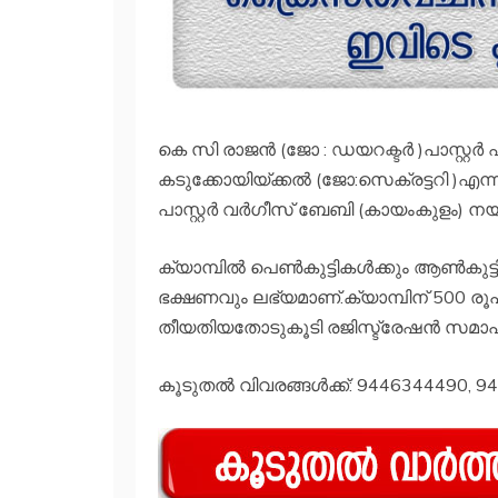
കെ സി രാജൻ (ജോ : ഡയറക്ടർ )പാസ്റ്റർ 
കടുക്കോയിയ്ക്കൽ (ജോ:സെക്രട്ടറി )എന്
പാസ്റ്റർ വർഗീസ് ബേബി (കായംകുളം) നയിക
ക്യാമ്പിൽ പെൺകുട്ടികൾക്കും ആൺകുട
ഭക്ഷണവും ലഭ്യമാണ്.ക്യാമ്പിന് 500 ര
തീയതിയതോടുകൂടി രജിസ്ട്രേഷൻ സമാപിക
കൂടുതൽ വിവരങ്ങൾക്ക്: 9446344490, 9