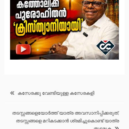
Post
കസേരക്കു വേണ്ടിയുള്ള കസേരകളി
navigation
തടസ്സങ്ങളെയോര്‍ത്ത് യാത്ര അവസാനിപ്പിക്കരുത്;
തടസ്സങ്ങളെ മറികടക്കാന്‍ ശ്രമിച്ചുകൊണ്ട് യാത്ര
തുടരുക