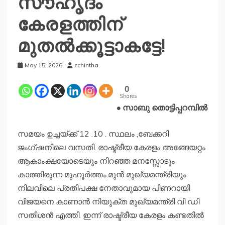
സൗഹൃദം
കേരളത്തിന്
മുതല്‍ക്കൂട്ടാകട്ടേ!
May 15, 2026
cchintha
0
Shares
• സാബു തൊട്ടിപ്പറമ്പിൽ
സമയം ഉച്ചയ്ക്ക് 12 .10 . സ്ഥലം ,ബേക്കറി
ജംഗ്ഷനിലെ വസതി. രാഷ്ട്രീയ കേരളം അങ്ങേയറ്റം
ആകാംക്ഷയോടെയും നിറഞ്ഞ മനസ്സോടും
കാത്തിരുന്ന മുഹൂർത്തം.മുന്‍ മുഖ്യമന്ത്രിയും
നിലവിലെ പ്രതിപക്ഷ നേതാവുമായ പിണറായി
വിജയനെ കാണാൻ നിയുക്ത മുഖ്യമന്ത്രി വി ഡി
സതീശൻ എത്തി. ഇന്ന് രാഷ്ട്രീയ കേരളം കണ്ടതിൽ