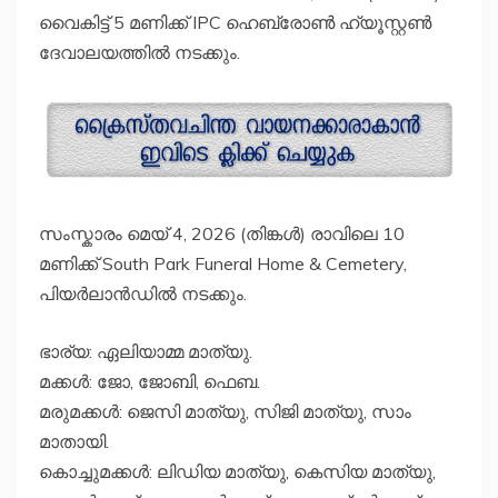
വൈകിട്ട് 5 മണിക്ക് IPC ഹെബ്രോൺ ഹ്യൂസ്റ്റൺ
ദേവാലയത്തിൽ നടക്കും.
സംസ്കാരം മെയ് 4, 2026 (തിങ്കൾ) രാവിലെ 10
മണിക്ക് South Park Funeral Home & Cemetery,
പിയർലാൻഡിൽ നടക്കും.
ഭാര്യ: ഏലിയാമ്മ മാത്യു.
മക്കൾ: ജോ, ജോബി, ഫെബ.
മരുമക്കൾ: ജെസി മാത്യു, സിജി മാത്യു, സാം
മാതായി.
കൊച്ചുമക്കൾ: ലിഡിയ മാത്യു, കെസിയ മാത്യു,