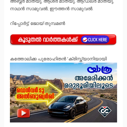
അബ്നർ മാത്യു, ആശർ മാത്യു, ആഡ്ലർ മാത്യു,
നാഥൻ സാമുവൽ, ഈത്തൻ സാമുവൽ.
റിപ്പോർട്ട്: ജോയ് തുമ്പമൺ
കത്തോലിക്ക പുരോഹിതന്‍ 'ക്രിസ്ത്യാനിയായി