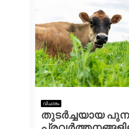
വിചാരം
തുടര്‍ച്ചയായ പു
പ്രവര്‍ത്തനങ്ങളി