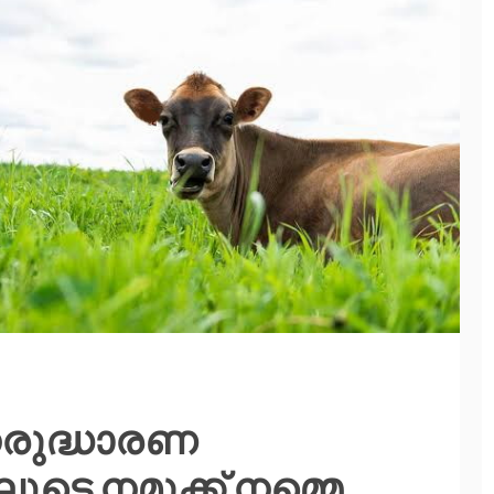
നരുദ്ധാരണ
ലൂടെ നമുക്ക് നമ്മെ