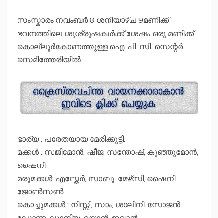
സംസ്കാരം നവംബർ 8 ശനിയാഴ്ച 9മണിക്ക്
ഭവനത്തിലെ ശുശ്രൂഷകൾക്ക് ശേഷം ഒരു മണിക്ക്
കൊല്ലൂർകോണത്തുള്ള ഐ. പി. സി. സെന്റർ
സെമിത്തേരിയിൽ.
ഭാര്യ : പരേതയായ മേരിക്കുട്ടി.
മക്കൾ : സജിമോൻ, ഷീജ, സന്തോഷ്‌, കുഞ്ഞുമോൻ,
ഷൈനി.
മരുമക്കൾ: എസ്തേർ, സാബു, മേഴ്‌സി, ഷൈനി,
ജോൺസൺ.
കൊച്ചുമക്കൾ : നിസ്സി, സാം, ശാലിനി, സോജൻ,
ഡോണ, ഡാനിയ, റയാൻ, ഇവാൻ