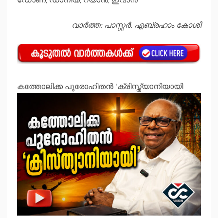
വാർത്ത: പാസ്റ്റർ. എബ്രഹാം കോശി
കത്തോലിക്ക പുരോഹിതന്‍ 'ക്രിസ്ത്യാനിയായി