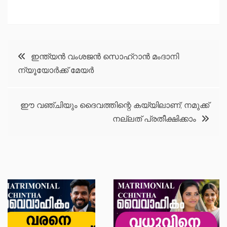
Post
ഇന്ത്യന്‍ വംശജൻ സൊഹ്‌റാന്‍ മംദാനി
ന്യൂയോർക്ക് മേയർ
navigation
ഈ വഞ്ചിയും ദൈവത്തിന്റെ കയ്യിലാണ്; നമുക്ക്
നല്ലത് പ്രതീക്ഷിക്കാം